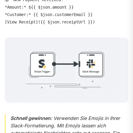
*Amount:* ${{ $json.amount }}
*Customer:* {{ $json.customerEmail }}
[View Receipt]({{ $json.receiptUrl }})
Schnell gewinnen:
 Verwenden Sie Emojis in Ihrer 
Slack-Formatierung. Mit Emojis lassen sich 
automatisierte Nachrichten sehr gut scannen. Ein 