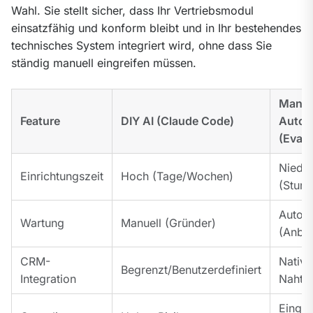
Wahl. Sie stellt sicher, dass Ihr Vertriebsmodul 
einsatzfähig und konform bleibt und in Ihr bestehendes 
technisches System integriert wird, ohne dass Sie 
ständig manuell eingreifen müssen.
Manag
Feature
DIY AI (Claude Code)
Autom
(Evali
Niedri
Einrichtungszeit
Hoch (Tage/Wochen)
(Stund
Automa
Wartung
Manuell (Gründer)
(Anbie
CRM-
Nativ/
Begrenzt/Benutzerdefiniert
Integration
Nahtlo
Einge